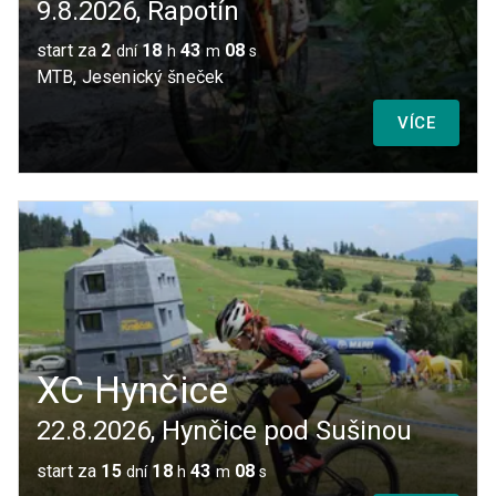
9.8.2026
,
Rapotín
start za
2
18
43
08
dní
h
m
s
MTB, Jesenický šneček
VÍCE
XC Hynčice
22.8.2026
,
Hynčice pod Sušinou
start za
15
18
43
08
dní
h
m
s