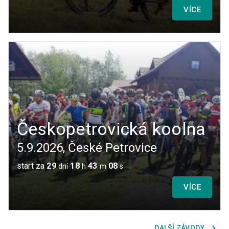
VÍCE
Českopetrovická koolna
5.9.2026
,
České Petrovice
start za
29
18
43
08
dní
h
m
s
VÍCE
DALŠÍ ZÁVODY