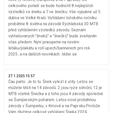
celkového pořadí se bude hodnotit 8 nejlepších
výsledků ve šneku a 7 ve šnečku. Vše vypukne už 5.
dubna ve Velké Kraši. Vyhlášení loňského ročníku
proběhne 8. května na závodě Rychlebská 30 MTB
před vyhlášením výsledků závodu. Seznam
vyhlašovaných "šneků" a "šnečků" bude zveřejněn
včas předem. Nyní pracujeme na novém
letáku/plakátu a roll-upech/bannerech pro rok
2025...a na dalších novinkách...těšte se.
27.1.2025 15:57
Čau parto. Je to tu. Šnek vylezl z ulity. Letos se
můžete těšit na 14 závodů. 2 jsou ryze silniční, 12 je
MTB včetně Šnečka a z toho jsou 4 závody společné
se Šumperským pohárem. Letos nově proběhnou
závody v Šumperku, v Krnově a na Paprsku.Protože
Vám dlužíme celkové vyhlášení Šneka 2024,