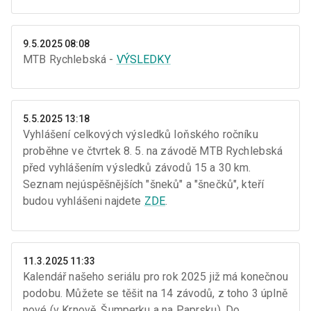
9.5.2025 08:08
MTB Rychlebská -
VÝSLEDKY
5.5.2025 13:18
Vyhlášení celkových výsledků loňského ročníku
proběhne ve čtvrtek 8. 5. na závodě MTB Rychlebská
před vyhlášením výsledků závodů 15 a 30 km.
Seznam nejúspěšnějších "šneků" a "šnečků", kteří
budou vyhlášeni najdete
ZDE
.
11.3.2025 11:33
Kalendář našeho seriálu pro rok 2025 již má konečnou
podobu. Můžete se těšit na 14 závodů, z toho 3 úplně
nové (v Krnově, Šumperku a na Paprsku). Do