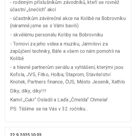
- rodinným příslušníkům závodníků, kteří se rovněž
účastní „šnečích“ akcí
- účastníkům závěrečné akce na Kolibě na Bobrovníku
(náramně jsme se s Vámi bavili)
- skvělému personálu Koliby na Bobrovníku
- Tomovi za jeho videa a muziku, Jarmilovi za
zapůjčení techniky, Báře a všem co nám pomohli na
Kolibě
- a hlavně partnerům seriálu a vyhlášení, kterými jsou
Kofola, JVS, Fitko, Holba, Staprom, Stavitelství
Knotek, Partners finance, ČUS, Město Jeseník, Xathlo
Díky, díky, díky!!!
Kamil „Cukr“ Osladil a Laďa „Čmelda“ Chmelař
PS: Těšíme se na Vás v 32. ročníku…
22.9.2025 10:03