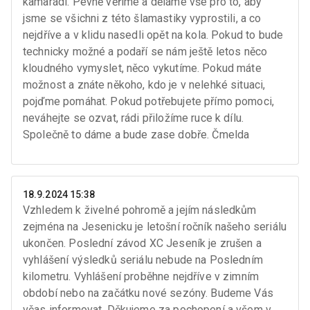
kamarádi. Pevně věříme a děláme vše pro to, aby
jsme se všichni z této šlamastiky vyprostili, a co
nejdříve a v klidu nasedli opět na kola. Pokud to bude
technicky možné a podaří se nám ještě letos něco
kloudného vymyslet, něco vykutíme. Pokud máte
možnost a znáte někoho, kdo je v nelehké situaci,
pojďme pomáhat. Pokud potřebujete přímo pomoci,
neváhejte se ozvat, rádi přiložíme ruce k dílu.
Společně to dáme a bude zase dobře. Čmelda
18.9.2024 15:38
Vzhledem k živelné pohromě a jejím následkům
zejména na Jesenicku je letošní ročník našeho seriálu
ukončen. Poslední závod XC Jeseník je zrušen a
vyhlášení výsledků seriálu nebude na Posledním
kilometru. Vyhlášení proběhne nejdříve v zimním
období nebo na začátku nové sezóny. Budeme Vás
včas informovat. Děkujeme za pochopení a všem v