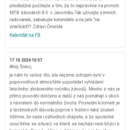
předběžně počítejte s tím, že to napravíme na prvních
MTB závodech 8.5. v Javorníku.Tak užívejte zimních
radovánek, zabukujte kalendáře a na jaře "na
značkách"! Zdraví Čmelda
Kalendář na FB
17.10.2024 10:57
Ahoj Šneci,
je nám to velice líto, ale nejsme schopni nyní v
popovodňové atmosféře uspořádat vyhlášení
letošního zkráceného ročníku závodů. Mnoho z nás je
přímo povodní dotčeno a další z nás pomáhají v okolí
s návratem do normálního života. Poslední kilometr je
z technických důvodu poprvé v historii také zrušen.
Věříme, že naše rozhodnutí chápete, a že společně
soucítíme se situací, ve které se nachází naši blízcí a