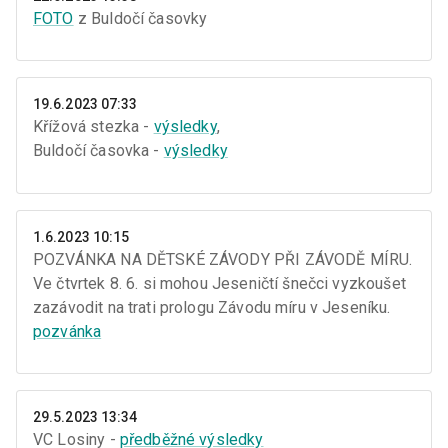
FOTO
z Buldočí časovky
19.6.2023 07:33
Křížová stezka -
výsledky
,
Buldočí časovka -
výsledky
1.6.2023 10:15
POZVÁNKA NA DĚTSKÉ ZÁVODY PŘI ZÁVODĚ MÍRU.
Ve čtvrtek 8. 6. si mohou Jeseničtí šnečci vyzkoušet
zazávodit na trati prologu Závodu míru v Jeseníku.
pozvánka
29.5.2023 13:34
VC Losiny -
předběžné výsledky