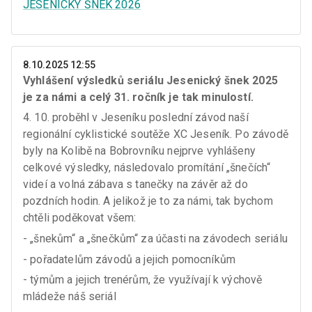
JESENICKÝ ŠNEK 2026
8.10.2025 12:55
Vyhlášení výsledků seriálu Jesenický šnek 2025
je za námi a celý 31. ročník je tak minulostí.
4. 10. proběhl v Jeseníku poslední závod naší
regionální cyklistické soutěže XC Jeseník. Po závodě
byly na Kolibě na Bobrovníku nejprve vyhlášeny
celkové výsledky, následovalo promítání „šnečích“
videí a volná zábava s tanečky na závěr až do
pozdních hodin. A jelikož je to za námi, tak bychom
chtěli poděkovat všem:
- „šnekům“ a „šnečkům“ za účasti na závodech seriálu
- pořadatelům závodů a jejich pomocníkům
- týmům a jejich trenérům, že využívají k výchově
mládeže náš seriál