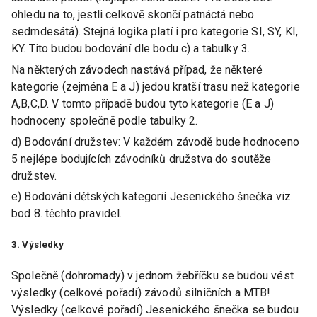
ohledu na to, jestli celkově skončí patnáctá nebo
sedmdesátá). Stejná logika platí i pro kategorie SI, SY, KI,
KY. Tito budou bodování dle bodu c) a tabulky 3.
Na některých závodech nastává případ, že některé
kategorie (zejména E a J) jedou kratší trasu než kategorie
A,B,C,D. V tomto případě budou tyto kategorie (E a J)
hodnoceny společně podle tabulky 2.
d) Bodování družstev: V každém závodě bude hodnoceno
5 nejlépe bodujících závodníků družstva do soutěže
družstev.
e) Bodování dětských kategorií Jesenického šnečka viz.
bod 8. těchto pravidel.
3. Výsledky
Společně (dohromady) v jednom žebříčku se budou vést
výsledky (celkové pořadí) závodů silničních a MTB!
Výsledky (celkové pořadí) Jesenického šnečka se budou