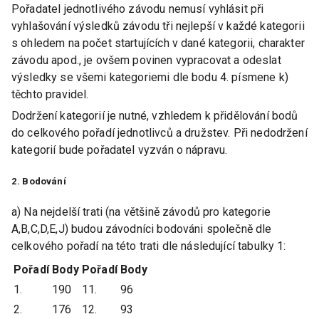
Pořadatel jednotlivého závodu nemusí vyhlásit při
vyhlašování výsledků závodu tři nejlepší v každé kategorii
s ohledem na počet startujících v dané kategorii, charakter
závodu apod., je ovšem povinen vypracovat a odeslat
výsledky se všemi kategoriemi dle bodu 4. písmene k)
těchto pravidel.
Dodržení kategorií je nutné, vzhledem k přidělování bodů
do celkového pořadí jednotlivců a družstev. Při nedodržení
kategorií bude pořadatel vyzván o nápravu.
2. Bodování
a) Na nejdelší trati (na většině závodů pro kategorie
A,B,C,D,E,J) budou závodníci bodováni společně dle
celkového pořadí na této trati dle následující tabulky 1:
Pořadí
Body
Pořadí
Body
1.
190
11.
96
2.
176
12.
93