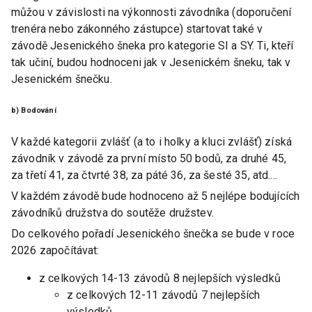
můžou v závislosti na výkonnosti závodníka (doporučení
trenéra nebo zákonného zástupce) startovat také v
závodě Jesenického šneka pro kategorie SI a SY. Ti, kteří
tak učiní, budou hodnoceni jak v Jesenickém šneku, tak v
Jesenickém šnečku.
b) Bodování
V každé kategorii zvlášť (a to i holky a kluci zvlášť) získá
závodník v závodě za první místo 50 bodů, za druhé 45,
za třetí 41, za čtvrté 38, za páté 36, za šesté 35, atd....
V každém závodě bude hodnoceno až 5 nejlépe bodujících
závodníků družstva do soutěže družstev.
Do celkového pořadí Jesenického šnečka se bude v roce
2026 započítávat:
z celkových 14-13 závodů 8 nejlepších výsledků
z celkových 12-11 závodů 7 nejlepších
výsledků