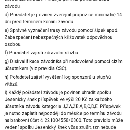
závodu.
d) Pořadatel je povinen zveřejnit propozice minimálně 14
dní před termínem konání závodu.
e) Správné vyznačení trasy závodu pomocí šipek apod.
Zabezpečení nebezpečných křižovatek odpovědnou
osobou.
f) Pořadatel zajistí zdravotní službu.
g) Diskvalifikace závodníka při nedovolené pomoci cizím
účastníkem (viz pravidla ČSC).
h) Pořadatel zajistí vyvěšení log sponzorů u stupňů
vítězů.
i) Každý pořadatel závodu je povinen uhradit spolku
Jesenický šnek příspěvek ve výši 20 Kč za každého
účastníka závodu kategorie J,ŽA,ŽB,A,B,C,D,E. Příspěvek
je nutno zaplatit nejpozději do měsíce po termínu závodu
na bankovní účet č. 221004558/0300. Toto pravidlo může
vedení spolku Jesenický šnek včas zrušit, tzn nebude