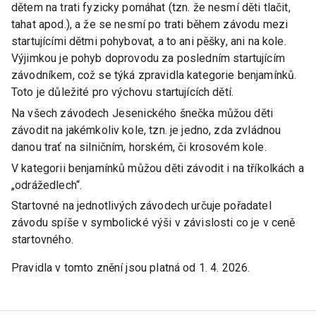
dětem na trati fyzicky pomáhat (tzn. že nesmí děti tlačit,
tahat apod.), a že se nesmí po trati během závodu mezi
startujícími dětmi pohybovat, a to ani pěšky, ani na kole.
Výjimkou je pohyb doprovodu za posledním startujícím
závodníkem, což se týká zpravidla kategorie benjamínků.
Toto je důležité pro výchovu startujících dětí.
Na všech závodech Jesenického šnečka můžou děti
závodit na jakémkoliv kole, tzn. je jedno, zda zvládnou
danou trať na silničním, horském, či krosovém kole.
V kategorii benjamínků můžou děti závodit i na tříkolkách a
„odrážedlech“.
Startovné na jednotlivých závodech určuje pořadatel
závodu spíše v symbolické výši v závislosti co je v ceně
startovného.
Pravidla v tomto znění jsou platná od 1. 4. 2026.