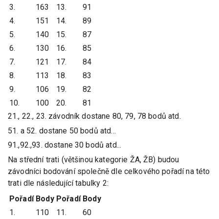
3.
163
13.
91
4.
151
14.
89
5.
140
15.
87
6.
130
16.
85
7.
121
17.
84
8.
113
18.
83
9.
106
19.
82
10.
100
20.
81
21., 22., 23. závodník dostane 80, 79, 78 bodů atd.
51. a 52. dostane 50 bodů atd...
91.,92.,93. dostane 30 bodů atd...
Na střední trati (většinou kategorie ŽA, ŽB) budou
závodníci bodování společně dle celkového pořadí na této
trati dle následující tabulky 2:
Pořadí
Body
Pořadí
Body
1.
110
11.
60