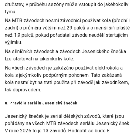
družstev, v průběhu sezóny může vstoupit do jakéhokoliv
týmu.
Na MTB závodech nesmí závodníci používat kola (přední i
zadní) o průměru větším než 29 palců a o menší šíři pláště
než 1,9 palců, pokud pořadatel závodu neudělí startujícím
výjimku.
Na silničních závodech a závodech Jesenického šnečka
lze startovat na jakémkoliv kole.
Na všech závodech je zakázáno používat elektrokola a
kola s jakýmkoliv podpůrným pohonem. Tato zakázaná
kola nesmí být na trati použita při závodě jak závodníkem,
tak doprovodem.
8. Pravidla seriálu Jesenický šneček
Jesenický šneček je seriál dětských závodů, které jsou
pořádány na všech MTB závodech seriálu Jesenický šnek.
V roce 2026 to je 13 závodů. Hodnotit se bude 8