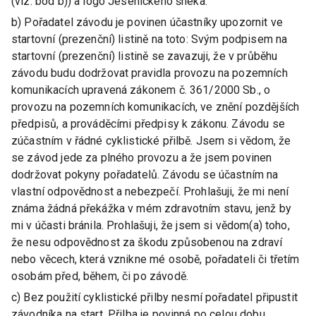
(viz. bod b)) a logo Jesenického šneka.
b) Pořadatel závodu je povinen účastníky upozornit ve
startovní (prezenční) listině na toto: Svým podpisem na
startovní (prezenční) listině se zavazuji, že v průběhu
závodu budu dodržovat pravidla provozu na pozemních
komunikacích upravená zákonem č. 361/2000 Sb., o
provozu na pozemních komunikacích, ve znění pozdějších
předpisů, a prováděcími předpisy k zákonu. Závodu se
zúčastním v řádné cyklistické přilbě. Jsem si vědom, že
se závod jede za plného provozu a že jsem povinen
dodržovat pokyny pořadatelů. Závodu se účastním na
vlastní odpovědnost a nebezpečí. Prohlašuji, že mi není
známa žádná překážka v mém zdravotním stavu, jenž by
mi v účasti bránila. Prohlašuji, že jsem si vědom(a) toho,
že nesu odpovědnost za škodu způsobenou na zdraví
nebo věcech, která vznikne mé osobě, pořadateli či třetím
osobám před, během, či po závodě.
c) Bez použití cyklistické přilby nesmí pořadatel připustit
závodníka na start. Přilba je povinná po celou dobu