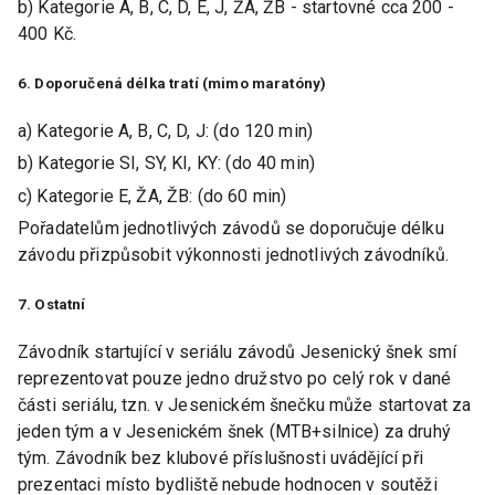
b) Kategorie A, B, C, D, E, J, ŽA, ŽB - startovné cca 200 -
400 Kč.
6. Doporučená délka tratí (mimo maratóny)
a) Kategorie A, B, C, D, J: (do 120 min)
b) Kategorie SI, SY, KI, KY: (do 40 min)
c) Kategorie E, ŽA, ŽB: (do 60 min)
Pořadatelům jednotlivých závodů se doporučuje délku
závodu přizpůsobit výkonnosti jednotlivých závodníků.
7. Ostatní
Závodník startující v seriálu závodů Jesenický šnek smí
reprezentovat pouze jedno družstvo po celý rok v dané
části seriálu, tzn. v Jesenickém šnečku může startovat za
jeden tým a v Jesenickém šnek (MTB+silnice) za druhý
tým. Závodník bez klubové příslušnosti uvádějící při
prezentaci místo bydliště nebude hodnocen v soutěži