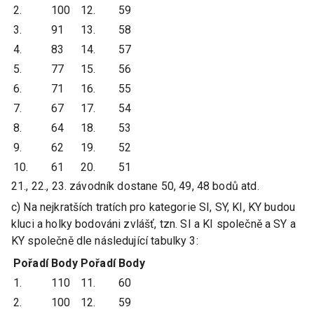
2.
100
12.
59
3.
91
13.
58
4.
83
14.
57
5.
77
15.
56
6.
71
16.
55
7.
67
17.
54
8.
64
18.
53
9.
62
19.
52
10.
61
20.
51
21., 22., 23. závodník dostane 50, 49, 48 bodů atd.
c) Na nejkratších tratích pro kategorie SI, SY, KI, KY budou
kluci a holky bodováni zvlášť, tzn. SI a KI společně a SY a
KY společně dle následující tabulky 3:
Pořadí
Body
Pořadí
Body
1.
110
11.
60
2.
100
12.
59