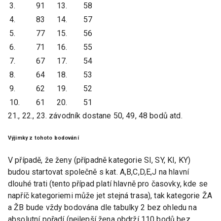
3.
91
13.
58
4.
83
14.
57
5.
77
15.
56
6.
71
16.
55
7.
67
17.
54
8.
64
18.
53
9.
62
19.
52
10.
61
20.
51
21., 22., 23. závodník dostane 50, 49, 48 bodů atd.
Výjimky z tohoto bodování
V případě, že ženy (případně kategorie SI, SY, KI, KY)
budou startovat společně s kat. A,B,C,D,E,J na hlavní
dlouhé trati (tento případ platí hlavně pro časovky, kde se
napříč kategoriemi může jet stejná trasa), tak kategorie ŽA
a ŽB bude vždy bodována dle tabulky 2 bez ohledu na
absolutní pořadí (nejlepší žena obdrží 110 bodů bez