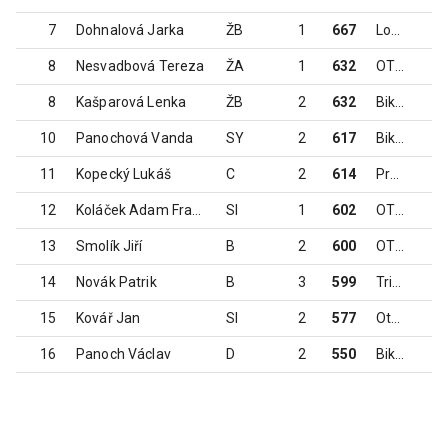
7
Dohnalová Jarka
ŽB
1
667
Loko Krnov
8
Nesvadbová Tereza
ŽA
1
632
OTOSPORT Team Jeseník
8
Kašparová Lenka
ŽB
2
632
Biketeam TJ Zlaté Hory
10
Panochová Vanda
SY
2
617
Biketeam TJ Zlaté Hory
11
Kopecký Lukáš
C
2
614
Prestige cycling team
12
Koláček Adam František
SI
1
602
OTOSPORT team Jeseník
1
13
Smolík Jiří
B
2
600
OTOSPORT Team Jeseník
1
14
Novák Patrik
B
3
599
TriBike MTB Academy
15
Kovář Jan
SI
2
577
Otosport Team Jeseník
16
Panoch Václav
D
2
550
Biketeam TJ Zlaté Hory