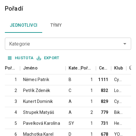
Pořadí
JEDNOTLIVCI
TÝMY
Kategorie
HUSTOTA
EXPORT
Pořadí
Jméno
Kategorie
Pořadí v kategorii
Celkem
Klub
Úča
1
Němec Patrik
B
1
1111
CykloTomek
2
Petřík Zdeněk
C
1
832
Loko Krnov
3
Kunert Dominik
A
1
829
CykloTomek
4
Strupek Matyáš
A
2
779
Biketeam TJ Zlaté Hory
5
Pavelková Karolína
SY
1
731
Head pro TEAM Opava
6
Machotka Karel
D
1
678
YOGI Racing Team Ostrava