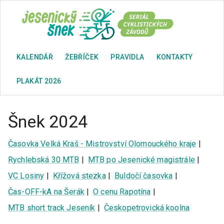
KALENDÁŘ
ŽEBŘÍČEK
PRAVIDLA
KONTAKTY
PLAKÁT 2026
Šnek 2024
Časovka Velká Kraš - Mistrovství Olomouckého kraje
|
Rychlebská 30 MTB
|
MTB po Jesenické magistrále
|
VC Losiny
|
Křížová stezka
|
Buldočí časovka
|
Čas-OFF-kA na Šerák
|
O cenu Rapotína
|
MTB short track Jeseník
|
Českopetrovická koolna