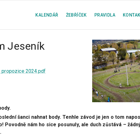
KALENDÁŘ
ŽEBŘÍČEK
PRAVIDLA
KONTAK
m Jeseník
k propozice 2024.pdf
body.
slední šanci nahnat body. Tenhle závod je jen o tom napos
to! Povodně nám ho sice posunuly, ale duch zůstává – žádný
.