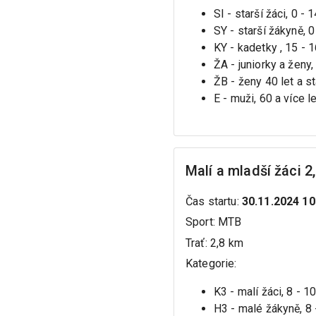
SI - starší žáci, 0 - 
SY - starší žákyně, 0
KY - kadetky , 15 - 
ŽA - juniorky a ženy,
ŽB - ženy 40 let a sta
E - muži, 60 a více le
Malí a mladší žáci 2
Čas startu
:
30.11.2024 10
Sport
:
MTB
Trať
:
2,8 km
Kategorie
:
K3 - malí žáci, 8 - 1
H3 - malé žákyně, 8 