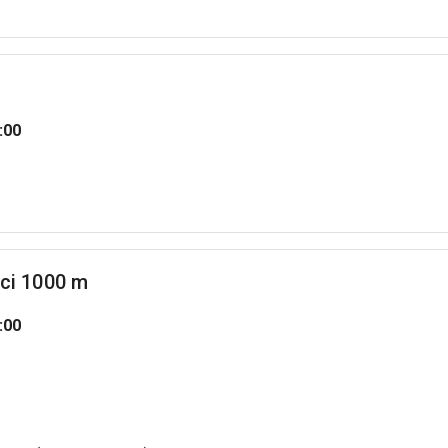
:00
áci 1000 m
:00