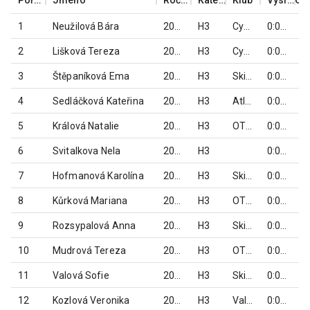
1
Neužilová Bára
2014
H3
CykloKyjovský MTB Team
0:04:04
2
Lišková Tereza
2015
H3
Cykloteam MXM Hulín
0:04:35
3
Štěpaníková Ema
2014
H3
Ski klub RD Rýmařov
0:04:49
4
Sedláčková Kateřina
2014
H3
Atletika Rýmařov
0:04:59
5
Králová Natalie
2015
H3
OTOSPORT team Jeseník
0:05:20
6
Svitalkova Nela
2016
H3
0:05:30
7
Hofmanová Karolína
2016
H3
Ski klub RD Rýmařov
0:05:39
8
Kůrková Mariana
2016
H3
OTOSPORT team Jeseník
0:05:43
9
Rozsypalová Anna
2015
H3
Ski klub RD Rýmařov
0:05:52
10
Mudrová Tereza
2016
H3
OTOSPORT team Jeseník
0:05:59
11
Valová Sofie
2014
H3
Ski klub RD Rýmařov
0:06:01
12
Kozlová Veronika
2015
H3
Valchov
0:06:03