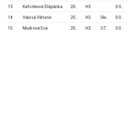
13
Kafoňková Štěpánka
2015
H3
0:06:24
14
Valová Viktorie
2016
H3
Ski klub RD Rýmařov
0:06:25
15
Mudrová Eva
2016
H3
OTOSPORT team Jeseník
0:07:04