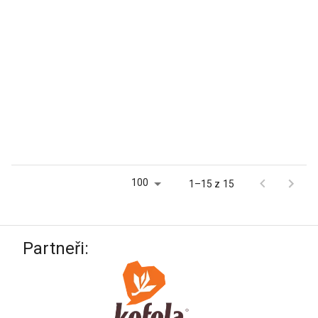
100
1–15 z 15
Partneři: