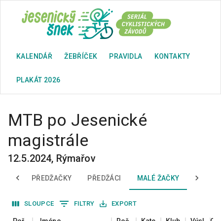
KALENDÁŘ
ŽEBŘÍČEK
PRAVIDLA
KONTAKTY
PLAKÁT 2026
MTB po Jesenické
magistrále
12.5.2024
,
Rýmařov
ÍNCI
PŘEDŽAČKY
PŘEDŽÁCI
MALÉ ŽAČKY
MALÍ Ž
SLOUPCE
FILTRY
EXPORT
Pořadí
Jméno
Ročník
Kategorie
Klub
Výsledný čas