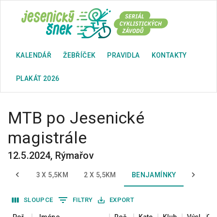
KALENDÁŘ
ŽEBŘÍČEK
PRAVIDLA
KONTAKTY
PLAKÁT 2026
MTB po Jesenické
magistrále
12.5.2024
,
Rýmařov
 5,5KM
3 X 5,5KM
2 X 5,5KM
BENJAMÍNKY
BENJA
SLOUPCE
FILTRY
EXPORT
Pořadí
Jméno
Ročník
Kategorie
Klub
Výsledný čas