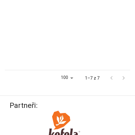
100
1–7 z 7
Partneři: