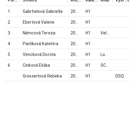
1
Gabrhelová Gabriella
2020
H1
2
Ebertová Valerie
2020
H1
3
Němcová Tereza
2020
H1
Velká Kraš
4
Pavlíková Kateřina
2020
H1
5
Vencková Dorota
2020
H1
Loko Krnov
6
Cinková Eliška
2022
H1
SC Samotišky
Grossertová Rebeka
2021
H1
DSQ