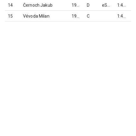
14
Černoch Jakub
1973
D
eSeNBáci
1:42:25
15
Vévoda Milan
1982
C
1:42:53