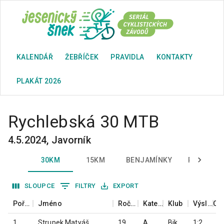
KALENDÁŘ
ŽEBŘÍČEK
PRAVIDLA
KONTAKTY
PLAKÁT 2026
Rychlebská 30 MTB
4.5.2024
,
Javorník
30KM
15KM
BENJAMÍNKY
PŘEDŽAČ
SLOUPCE
FILTRY
EXPORT
Pořadí
Jméno
Ročník
Kategorie
Klub
Výsledný čas
1
Strupek Matyáš
1997
A
Biketeam TJ Zlaté Hory
1:23:15