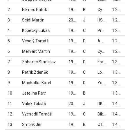
2
Němec Patrik
1990
B
CykloTomek
1:25:04
3
Seidl Martin
2007
J
HSF Systém
1:27:41
4
Kopecký Lukáš
1978
C
Prestige cycling team
1:27:45
5
Veselý Tomáš
1971
D
AMS Klima
1:28:01
6
Mervart Martin
1977
C
CykloTomek
1:28:52
7
Záhorec Stanislav
1971
D
Force team Jeseník
1:30:01
8
Petřík Zdeněk
1980
C
Loko Krnov
1:31:47
9
Machotka Karel
1973
D
Yogi Racing Team Ostrava
1:34:56
10
Jetelina Petr
1985
B
1:37:08
11
Válek Tobiáš
2007
J
DK BIKESHOP Racing team
1:40:16
12
Vychodil Tomáš
1976
C
Biketeam TJ Zlaté Hory
1:40:33
13
Smolík Jiří
1985
B
OTOSPORT team Jeseník
1:41:18