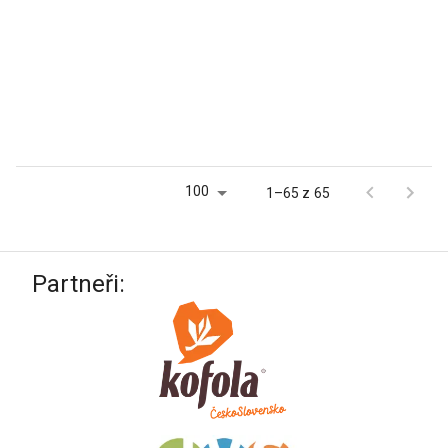
100
1–65 z 65
Partneři: