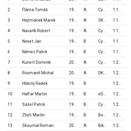
2
Fláma Tomáš
1997
A
Cyklo team Kolárna
1:13:09
3
Hejtmánek Marek
1997
A
SK Salith sport Šumperk
1:14:20
4
Navařík Robert
1996
A
Cyklo team Kolárna
1:16:32
5
Neset Jan
1986
B
Cyklo team Kolárna
1:19:02
6
Němec Patrik
1990
B
CykloTomek
1:19:03
7
Kunert Dominik
2002
A
CykloTomek
1:21:48
8
Rosmanit Michal
2004
A
DK Bikeshop Racing team
1:23:04
9
Hlásný Radek
1985
B
1:23:40
10
Halfar Martin
1989
B
eSeNBáci Jeseník
1:24:02
11
Sázel Patrik
1993
B
Cyklo team Kolárna
1:27:42
12
Zbýň Martin
1989
B
Bohdíkov
1:29:10
13
Skoumal Roman
2003
A
Bikesport team Mohelnice
1:29:13