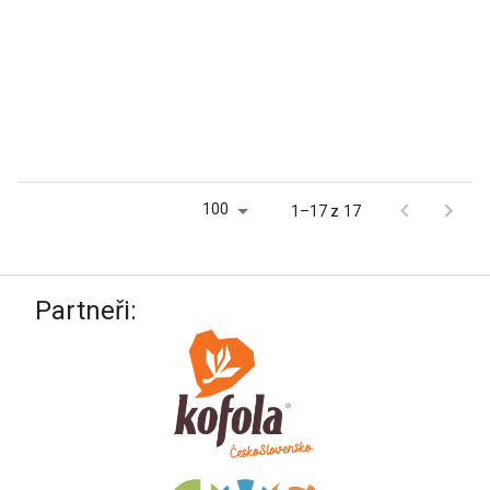
100
1–17 z 17
Partneři: