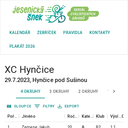
KALENDÁŘ
ŽEBŘÍČEK
PRAVIDLA
KONTAKTY
PLAKÁT 2026
XC Hynčice
29.7.2023
,
Hynčice pod Sušinou
4 OKRUHY
3 OKRUHY
2 OKRUHY
1 OKRUH
SLOUPCE
FILTRY
EXPORT
Pořadí
Jméno
Ročník
Kategorie
Klub
Výsledný čas
1
Zemene Jakub
2003
A
B2 Mont
1:11:08