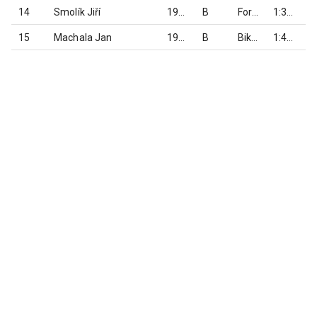
14
Smolík Jiří
1985
B
Force team Jeseník
1:32:00
15
Machala Jan
1989
B
Biketeam TJ Zlaté Hory
1:44:40