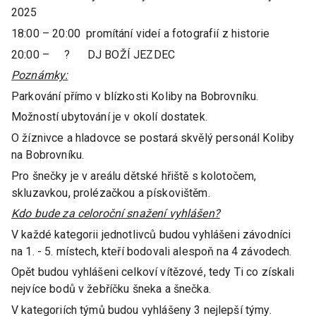
2025
18:00 – 20:00 promítání videí a fotografií z historie
20:00 – ? DJ BOŽÍ JEZDEC
Poznámky:
Parkování přímo v blízkosti Koliby na Bobrovníku.
Možností ubytování je v okolí dostatek.
O žíznivce a hladovce se postará skvělý personál Koliby
na Bobrovníku.
Pro šnečky je v areálu dětské hřiště s kolotočem,
skluzavkou, prolézačkou a pískovištěm.
Kdo bude za celoroční snažení vyhlášen?
V každé kategorii jednotlivců budou vyhlášeni závodníci
na 1. - 5. místech, kteří bodovali alespoň na 4 závodech.
Opět budou vyhlášeni celkoví vítězové, tedy Ti co získali
nejvíce bodů v žebříčku šneka a šnečka.
V kategoriích týmů budou vyhlášeny 3 nejlepší týmy.