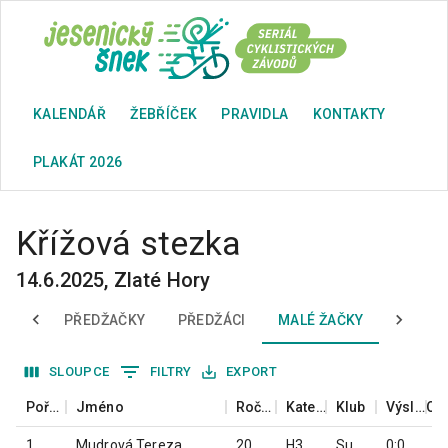
KALENDÁŘ
ŽEBŘÍČEK
PRAVIDLA
KONTAKTY
PLAKÁT 2026
Křížová stezka
14.6.2025
,
Zlaté Hory
ÍNCI
PŘEDŽAČKY
PŘEDŽÁCI
MALÉ ŽAČKY
MALÍ Ž
SLOUPCE
FILTRY
EXPORT
Pořadí
Jméno
Ročník
Kategorie
Klub
Výsledný čas
1
Mudrová Tereza
2016
H3
Superior team Jeseník
0:07:48