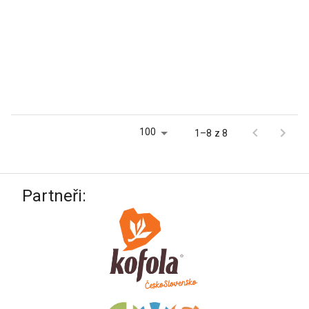
100
1–8 z 8
Partneři: