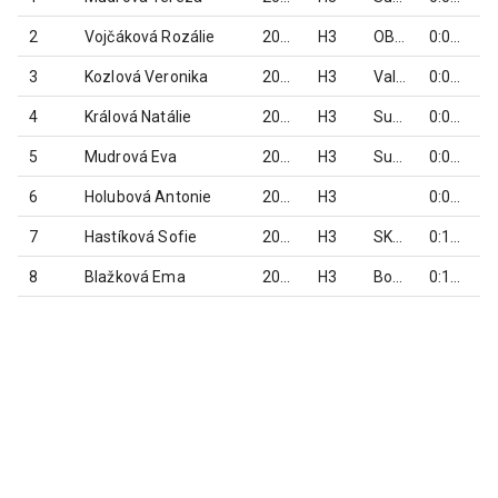
2
Vojčáková Rozálie
2016
H3
OB Zlaté Hory
0:08:03
3
Kozlová Veronika
2015
H3
Valchov
0:08:11
4
Králová Natálie
2015
H3
Superior team Jeseník
0:08:14
5
Mudrová Eva
2016
H3
Superior team Jeseník
0:08:26
6
Holubová Antonie
2017
H3
0:09:25
7
Hastíková Sofie
2017
H3
SKM Zlaté Hory
0:10:12
8
Blažková Ema
2016
H3
Bohema Team
0:12:09