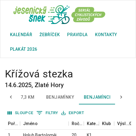
KALENDÁŘ
ŽEBŘÍČEK
PRAVIDLA
KONTAKTY
PLAKÁT 2026
Křížová stezka
14.6.2025
,
Zlaté Hory
 KM
7,3 KM
BENJAMÍNKY
BENJAMÍNCI
PŘEDŽ
SLOUPCE
FILTRY
EXPORT
Pořadí
Jméno
Ročník
Kategorie
Klub
Výsledný čas
1
Holub Bartoloměj
2021
K1