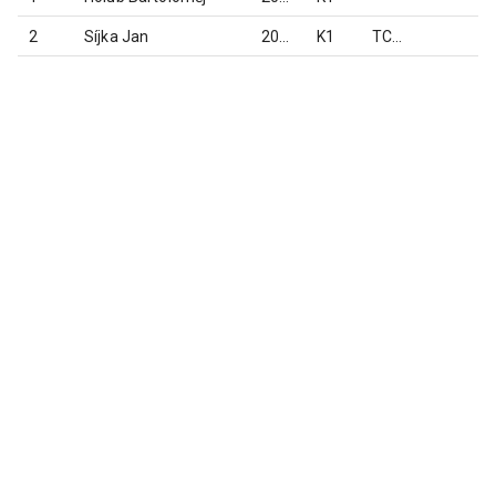
2
Síjka Jan
2023
K1
TC Praděd