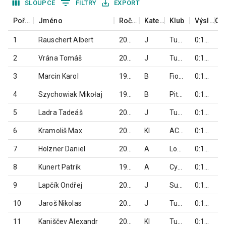
SLOUPCE
FILTRY
EXPORT
Pořadí
Jméno
Ročník
Kategorie
Klub
Výsledný čas
1
Rauschert Albert
2007
J
Tufo Pardus Prostějov
0:15:55,750
2
Vrána Tomáš
2007
J
Tufo Pardus Prostějov
0:16:15,385
3
Marcin Karol
1987
B
Fiolka trans
0:16:23,368
4
Szychowiak Mikołaj
1992
B
Pitu Pitu Cycling Club
0:16:37,703
5
Ladra Tadeáš
2007
J
Tufo Pardus Prostějov
0:16:46,287
6
Kramoliš Max
2009
KI
ACK Stará Ves nad Ondřejnicí
0:16:46,409
7
Holzner Daniel
2001
A
Loko Krnov
0:17:00,441
8
Kunert Patrik
1998
A
CykloTomek
0:17:03,770
9
Lapčík Ondřej
2008
J
Superior team Jeseník
0:17:04,667
10
Jaroš Nikolas
2007
J
Tufo Pardus Prostějov
0:17:10,460
11
Kaniščev Alexandr
2009
KI
Tufo Pardus Prostějov
0:17:13,334