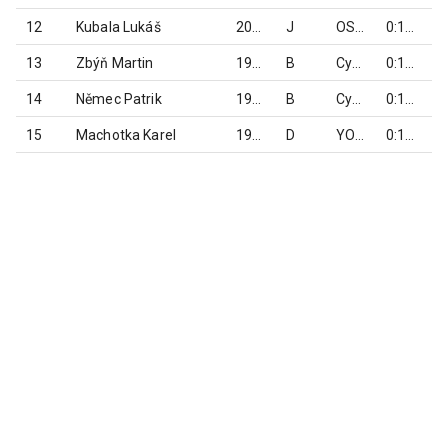
12
Kubala Lukáš
2007
J
OSTRA-MULTICRAFT ČELADNÁ
0:17:22,830
13
Zbýň Martin
1989
B
Cycloracing team Olomouc
0:17:29,291
14
Němec Patrik
1990
B
CykloTomek
0:17:32,234
15
Machotka Karel
1973
D
YOGI Racing Team Ostrava
0:17:37,846